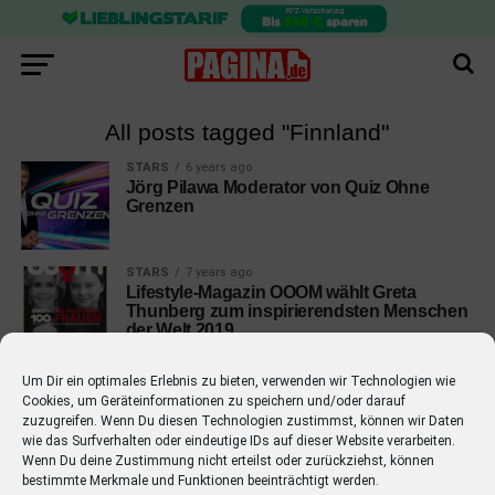
All posts tagged "Finnland"
STARS
6 years ago
Jörg Pilawa Moderator von Quiz Ohne
Grenzen
STARS
7 years ago
Lifestyle-Magazin OOOM wählt Greta
Thunberg zum inspirierendsten Menschen
der Welt 2019
Um Dir ein optimales Erlebnis zu bieten, verwenden wir Technologien wie
Cookies, um Geräteinformationen zu speichern und/oder darauf
zuzugreifen. Wenn Du diesen Technologien zustimmst, können wir Daten
wie das Surfverhalten oder eindeutige IDs auf dieser Website verarbeiten.
EMPFOHLEN
Wenn Du deine Zustimmung nicht erteilst oder zurückziehst, können
bestimmte Merkmale und Funktionen beeinträchtigt werden.