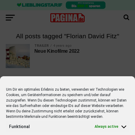
All posts tagged "Florian David Fitz"
TRAILER
4 years ago
Neue Kinofilme 2022
Um Dir ein optimales Erlebnis zu bieten, verwenden wir Technologien wie
Cookies, um Geräteinformationen zu speichern und/oder darauf
EMPFOHLEN
zuzugreifen. Wenn Du diesen Technologien zustimmst, können wir Daten
wie das Surfverhalten oder eindeutige IDs auf dieser Website verarbeiten.
STARS
4 years ago
Barbara Schöneberger Moderatorin
Wenn Du deine Zustimmung nicht erteilst oder zurückziehst, können
bestimmte Merkmale und Funktionen beeinträchtigt werden.
von “Verstehen Sie Spaß?”
Funktional
Always active