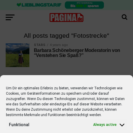
All posts tagged "Fotostrecke"
STARS
4 years ago
Barbara Schöneberger Moderatorin von
“Verstehen Sie Spaß?”
Um Dir ein optimales Erlebnis zu bieten, verwenden wir Technologien wie
Cookies, um Geräteinformationen zu speichern und/oder darauf
EMPFOHLEN
zuzugreifen. Wenn Du diesen Technologien zustimmst, können wir Daten
wie das Surfverhalten oder eindeutige IDs auf dieser Website verarbeiten.
STARS
4 years ago
Barbara Schöneberger Moderatorin
Wenn Du deine Zustimmung nicht erteilst oder zurückziehst, können
bestimmte Merkmale und Funktionen beeinträchtigt werden.
von “Verstehen Sie Spaß?”
Funktional
Always active