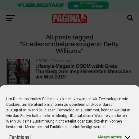
All posts tagged
"Friedensnobelpreisträgerin Betty
Williams"
STARS
7 years ago
Lifestyle-Magazin OOOM wählt Greta
Thunberg zum inspirierendsten Menschen
der Welt 2019
Um Dir ein optimales Erlebnis zu bieten, verwenden wir Technologien wie
Cookies, um Geräteinformationen zu speichern und/oder darauf
zuzugreifen. Wenn Du diesen Technologien zustimmst, können wir Daten
EMPFOHLEN
wie das Surfverhalten oder eindeutige IDs auf dieser Website verarbeiten.
Wenn Du deine Zustimmung nicht erteilst oder zurückziehst, können
STARS
4 years ago
bestimmte Merkmale und Funktionen beeinträchtigt werden.
Barbara Schöneberger Moderatorin
von “Verstehen Sie Spaß?”
Funktional
Always active