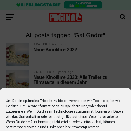
All posts tagged "Gal Gadot"
TRAILER
4 years ago
Neue Kinofilme 2022
RATGEBER
6 years ago
Neue Kinofilme 2020: Alle Trailer zu
Filmstarts in diesem Jahr
Um Dir ein optimales Erlebnis zu bieten, verwenden wir Technologien wie
Cookies, um Geräteinformationen zu speichern und/oder darauf
zuzugreifen. Wenn Du diesen Technologien zustimmst, können wir Daten
wie das Surfverhalten oder eindeutige IDs auf dieser Website verarbeiten.
EMPFOHLEN
Wenn Du deine Zustimmung nicht erteilst oder zurückziehst, können
bestimmte Merkmale und Funktionen beeinträchtigt werden.