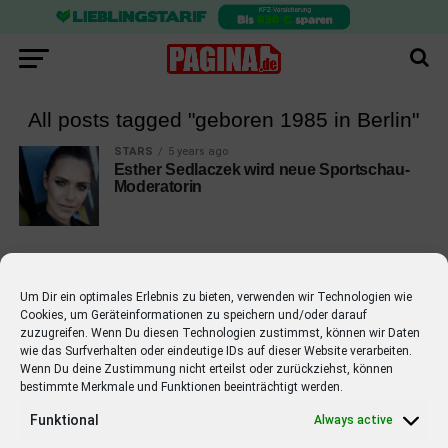
All posts tagged "geboren 1985 in Berlin"
STARS
5 years ago
Esther Sedlaczek wird neue Sportschau-
Moderatorin
Um Dir ein optimales Erlebnis zu bieten, verwenden wir Technologien wie
Cookies, um Geräteinformationen zu speichern und/oder darauf
EMPFOHLEN
zuzugreifen. Wenn Du diesen Technologien zustimmst, können wir Daten
wie das Surfverhalten oder eindeutige IDs auf dieser Website verarbeiten.
STARS
4 years ago
Barbara Schöneberger Moderatorin
Wenn Du deine Zustimmung nicht erteilst oder zurückziehst, können
bestimmte Merkmale und Funktionen beeinträchtigt werden.
von “Verstehen Sie Spaß?”
Funktional
Always active