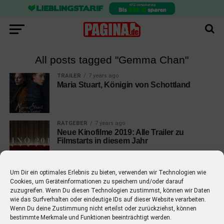
All posts tagged "Gemma Chan"
TRAILER
7 years ago
Maria Stuart, Königin von Schottland
RATGEBER
7 years ago
Neue Kinofilme 2019: Alle Trailer zu
Filmstarts in diesem Jahr
Um Dir ein optimales Erlebnis zu bieten, verwenden wir Technologien wie
Cookies, um Geräteinformationen zu speichern und/oder darauf
zuzugreifen. Wenn Du diesen Technologien zustimmst, können wir Daten
wie das Surfverhalten oder eindeutige IDs auf dieser Website verarbeiten.
EMPFOHLEN
Wenn Du deine Zustimmung nicht erteilst oder zurückziehst, können
bestimmte Merkmale und Funktionen beeinträchtigt werden.