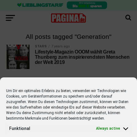
All posts tagged "Generation"
STARS
7 years ago
Lifestyle-Magazin OOOM wählt Greta
Thunberg zum inspirierendsten Menschen
der Welt 2019
Um Dir ein optimales Erlebnis zu bieten, verwenden wir Technologien wie
Cookies, um Geräteinformationen zu speichern und/oder darauf
EMPFOHLEN
zuzugreifen. Wenn Du diesen Technologien zustimmst, können wir Daten
wie das Surfverhalten oder eindeutige IDs auf dieser Website verarbeiten.
STARS
4 years ago
Barbara Schöneberger Moderatorin
Wenn Du deine Zustimmung nicht erteilst oder zurückziehst, können
bestimmte Merkmale und Funktionen beeinträchtigt werden.
von “Verstehen Sie Spaß?”
Funktional
Always active