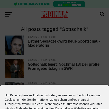
All posts tagged "Gottschalk"
STARS
5 years ago
Esther Sedlaczek wird neue Sportschau-
Moderatorin
STARS
5 years ago
Gottschalk feiert: Nochmal 18! Der große
Promigeburtstag im SWR
STARS
7 years ago
Thomas Gottschalk reingelegt bei
Verstehen Sie Spaß mit Guido Cantz
Um Dir ein optimales Erlebnis zu bieten, verwenden wir Technologien wie
Cookies, um Geräteinformationen zu speichern und/oder darauf
zuzugreifen. Wenn Du diesen Technologien zustimmst, können wir Daten
wie das Surfverhalten oder eindeutige IDs auf dieser Website verarbeiten.