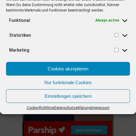
Wenn Du deine Zustimmung nicht erteilst oder zurückziehst, können
bestimmte Merkmale und Funktionen beeinträchtigt werden.
EMPFOHLEN
Funktional
Always active
STARS
4 years ago
Barbara Schöneberger Moderatorin
Statistiken
von “Verstehen Sie Spaß?”
Marketing
ANZEIGE
Cookies akzeptieren
Nur funktionale Cookies
Einstellungen speichern
Cookie-Richtlinie
Datenschutzerklärung
Impressum