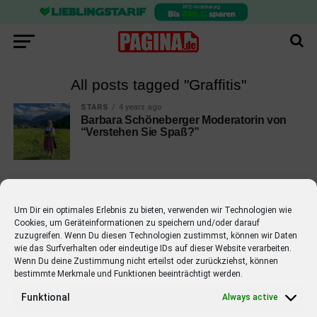
All posts tagged "Graffitis"
STARS
4 years ago
Barbara Schöneberger Moderatorin von
“Verstehen Sie Spaß?”
Um Dir ein optimales Erlebnis zu bieten, verwenden wir Technologien wie
Cookies, um Geräteinformationen zu speichern und/oder darauf
EMPFOHLEN
zuzugreifen. Wenn Du diesen Technologien zustimmst, können wir Daten
wie das Surfverhalten oder eindeutige IDs auf dieser Website verarbeiten.
STARS
4 years ago
Barbara Schöneberger Moderatorin
Wenn Du deine Zustimmung nicht erteilst oder zurückziehst, können
bestimmte Merkmale und Funktionen beeinträchtigt werden.
von “Verstehen Sie Spaß?”
Funktional
Always active