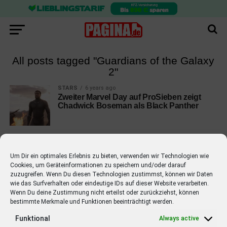
All posts tagged "Guardians of the Galaxy
2"
STARS
6 years ago
Zweiter Marvel Day auf ProSieben zeigt
Chadwick Boseman als Black Panther
Um Dir ein optimales Erlebnis zu bieten, verwenden wir Technologien wie
Cookies, um Geräteinformationen zu speichern und/oder darauf
EMPFOHLEN
zuzugreifen. Wenn Du diesen Technologien zustimmst, können wir Daten
wie das Surfverhalten oder eindeutige IDs auf dieser Website verarbeiten.
STARS
4 years ago
Wenn Du deine Zustimmung nicht erteilst oder zurückziehst, können
Barbara Schöneberger Moderatorin
bestimmte Merkmale und Funktionen beeinträchtigt werden.
von “Verstehen Sie Spaß?”
Funktional
Always active