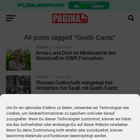
All posts tagged "Guido Cantz"
STARS
6 years ago
Anna-Lena Dörr ist Moderatorin bei
Weinduell im SWR Fernsehen
STARS
7 years ago
Thomas Gottschalk reingelegt bei
Verstehen Sie Spaß mit Guido Cantz
Um Dir ein optimales Erlebnis zu bieten, verwenden wir Technologien wie
Cookies, um Geräteinformationen zu speichern und/oder darauf
zuzugreifen. Wenn Du diesen Technologien zustimmst, können wir Daten
wie das Surfverhalten oder eindeutige IDs auf dieser Website verarbeiten.
EMPFOHLEN
Wenn Du deine Zustimmung nicht erteilst oder zurückziehst, können
bestimmte Merkmale und Funktionen beeinträchtigt werden.