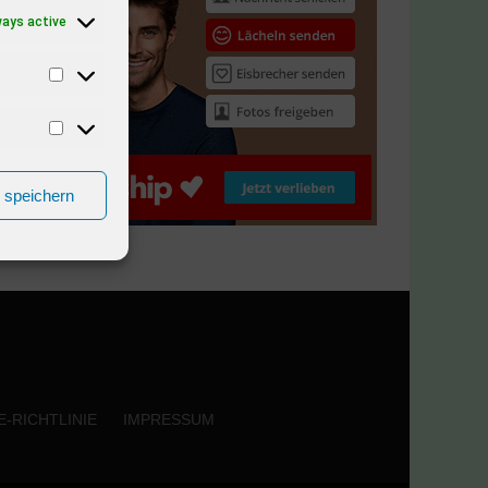
ways active
n speichern
-RICHTLINIE
IMPRESSUM