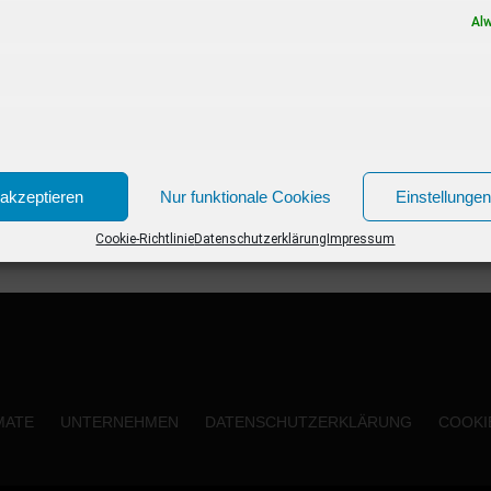
Weleda Urtekram Körperlotion Nordische...
Al
akzeptieren
Nur funktionale Cookies
Einstellunge
Cookie-Richtlinie
Datenschutzerklärung
Impressum
MATE
UNTERNEHMEN
DATENSCHUTZERKLÄRUNG
COOKIE