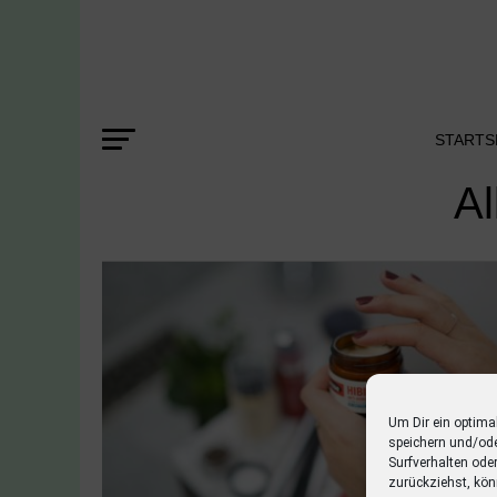
STARTS
Al
Um Dir ein optima
speichern und/od
Surfverhalten ode
zurückziehst, kön