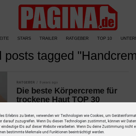
EITE
STARS
TRAILER
RATGEBER
TOP 10
UNTER
l posts tagged "Handcre
RATGEBER
8 years ago
Die beste Körpercreme für
trockene Haut TOP 30
Trockene Haut? Die besten 30 Körpercremes
les Erlebnis zu bieten, verwenden wir Technologien wie Cookies, um Geräteinforma
von günstig bis teuer. Entdecke die
er darauf zuzugreifen. Wenn Du diesen Technologien zustimmst, können wir Daten
Korpercreme, die zu Dir passt. Weleda
r eindeutige IDs auf dieser Website verarbeiten. Wenn Du deine Zustimmung nicht er
Sanddorn Reichhaltige Pflegelotion von
nen bestimmte Merkmale und Funktionen beeinträchtigt werden.