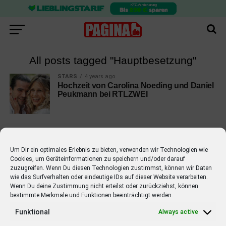
All posts tagged "Hauptbesetzung"
STARS
4 years ago
Hochzeit von Carolina Noeding und Daniel
Peukmann bei RTLZWEI
Um Dir ein optimales Erlebnis zu bieten, verwenden wir Technologien wie
Cookies, um Geräteinformationen zu speichern und/oder darauf
EMPFOHLEN
zuzugreifen. Wenn Du diesen Technologien zustimmst, können wir Daten
wie das Surfverhalten oder eindeutige IDs auf dieser Website verarbeiten.
STARS
4 years ago
Barbara Schöneberger Moderatorin
Wenn Du deine Zustimmung nicht erteilst oder zurückziehst, können
bestimmte Merkmale und Funktionen beeinträchtigt werden.
von “Verstehen Sie Spaß?”
Funktional
Always active