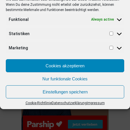
Wenn Du deine Zustimmung nicht erteilst oder zurückziehst, können
bestimmte Merkmale und Funktionen beeinträchtigt werden.
EMPFOHLEN
Funktional
Always active
STARS
4 years ago
Barbara Schöneberger Moderatorin
Statistiken
von “Verstehen Sie Spaß?”
Marketing
ANZEIGE
Cookies akzeptieren
Nur funktionale Cookies
Einstellungen speichern
Cookie-Richtlinie
Datenschutzerklärung
Impressum