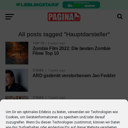
All posts tagged "Hauptdarsteller"
TOP 10
6 years ago
Zombie Film 2022: Die besten Zombie
Filme Top 10
STARS
7 years ago
ARD gedenkt verstorbenem Jan Fedder
STARS
7 years ago
Bastian Pastewka zeigt persönlich Folgen
von Staffel 10 im Kino
Um Dir ein optimales Erlebnis zu bieten, verwenden wir Technologien wie
Cookies, um Geräteinformationen zu speichern und/oder darauf
zuzugreifen. Wenn Du diesen Technologien zustimmst, können wir Daten
wie das Surfverhalten oder eindeutige IDs auf dieser Website verarbeiten.