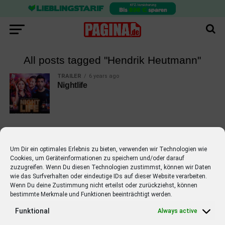
All posts tagged "Hendrik Heutmann"
TRAILER
6 years ago
Nightlife
Um Dir ein optimales Erlebnis zu bieten, verwenden wir Technologien wie
Cookies, um Geräteinformationen zu speichern und/oder darauf
EMPFOHLEN
zuzugreifen. Wenn Du diesen Technologien zustimmst, können wir Daten
wie das Surfverhalten oder eindeutige IDs auf dieser Website verarbeiten.
STARS
4 years ago
Barbara Schöneberger Moderatorin
Wenn Du deine Zustimmung nicht erteilst oder zurückziehst, können
bestimmte Merkmale und Funktionen beeinträchtigt werden.
von “Verstehen Sie Spaß?”
Funktional
Always active