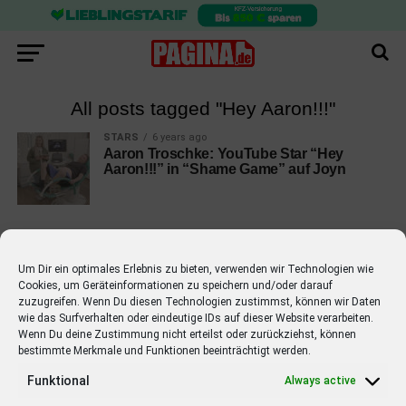
All posts tagged "Hey Aaron!!!"
STARS
6 years ago
Aaron Troschke: YouTube Star “Hey
Aaron!!!” in “Shame Game” auf Joyn
Um Dir ein optimales Erlebnis zu bieten, verwenden wir Technologien wie
Cookies, um Geräteinformationen zu speichern und/oder darauf
EMPFOHLEN
zuzugreifen. Wenn Du diesen Technologien zustimmst, können wir Daten
wie das Surfverhalten oder eindeutige IDs auf dieser Website verarbeiten.
STARS
4 years ago
Barbara Schöneberger Moderatorin
Wenn Du deine Zustimmung nicht erteilst oder zurückziehst, können
bestimmte Merkmale und Funktionen beeinträchtigt werden.
von “Verstehen Sie Spaß?”
Funktional
Always active