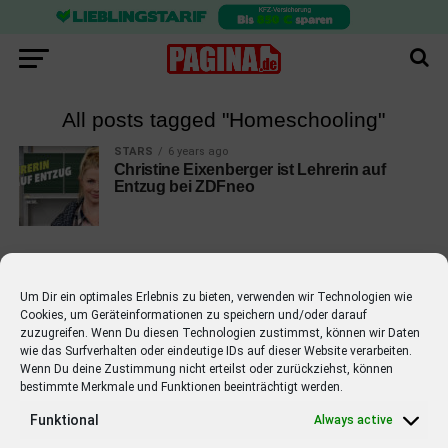
All posts tagged "Homeschooling"
STARS
6 years ago
Christine Eixenberger ist Lehrerin auf
Entzug bei ZDFneo
Um Dir ein optimales Erlebnis zu bieten, verwenden wir Technologien wie
Cookies, um Geräteinformationen zu speichern und/oder darauf
EMPFOHLEN
zuzugreifen. Wenn Du diesen Technologien zustimmst, können wir Daten
wie das Surfverhalten oder eindeutige IDs auf dieser Website verarbeiten.
STARS
4 years ago
Barbara Schöneberger Moderatorin
Wenn Du deine Zustimmung nicht erteilst oder zurückziehst, können
bestimmte Merkmale und Funktionen beeinträchtigt werden.
von “Verstehen Sie Spaß?”
Funktional
Always active