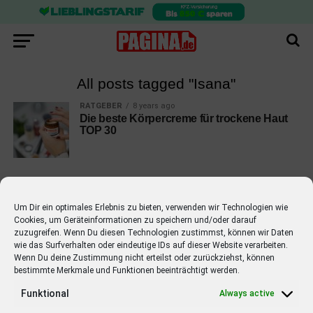
All posts tagged "Isana"
RATGEBER
8 years ago
Die beste Körpercreme für trockene Haut
TOP 30
Um Dir ein optimales Erlebnis zu bieten, verwenden wir Technologien wie
Cookies, um Geräteinformationen zu speichern und/oder darauf
EMPFOHLEN
zuzugreifen. Wenn Du diesen Technologien zustimmst, können wir Daten
wie das Surfverhalten oder eindeutige IDs auf dieser Website verarbeiten.
STARS
4 years ago
Barbara Schöneberger Moderatorin
Wenn Du deine Zustimmung nicht erteilst oder zurückziehst, können
bestimmte Merkmale und Funktionen beeinträchtigt werden.
von “Verstehen Sie Spaß?”
Funktional
Always active