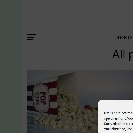
STARTS
All
Um Dir ein optima
speichern und/od
Surfverhalten ode
zurückziehst, kön