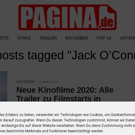
EITE
STARS
TRAILER
RATGEBER
TOP 10
UNTER
 posts tagged "Jack O’Conn
RATGEBER
6 years ago
Neue Kinofilme 2020: Alle
Trailer zu Filmstarts in
diesem Jahr
les Erlebnis zu bieten, verwenden wir Technologien wie Cookies, um Geräteinforma
Entdecke alle Trailer zu Filmstarts in diesem
er darauf zuzugreifen. Wenn Du diesen Technologien zustimmst, können wir Daten
Jahr mit einer Übersicht der Schauspieler.
r eindeutige IDs auf dieser Website verarbeiten. Wenn Du deine Zustimmung nicht er
nen bestimmte Merkmale und Funktionen beeinträchtigt werden.
Verpasse keinen Film mehr mit dieser Liste!