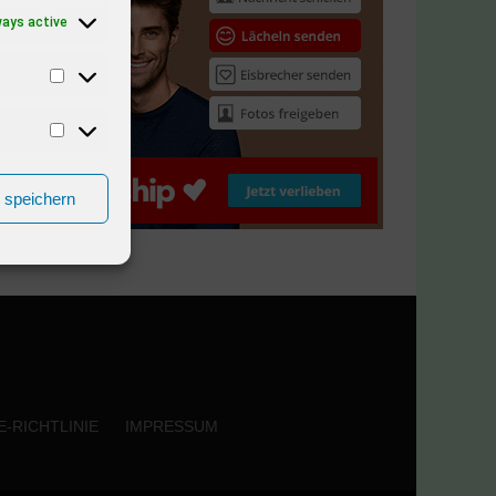
ways active
n speichern
-RICHTLINIE
IMPRESSUM