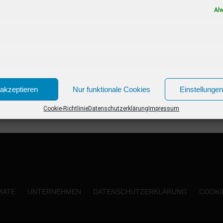
Neue Kinofilme im Januar 2020 02.01.2020...
Al
akzeptieren
Nur funktionale Cookies
Einstellunge
Cookie-Richtlinie
Datenschutzerklärung
Impressum
MATE
UNTERNEHMEN
DATENSCHUTZERKLÄRUNG
COOKIE