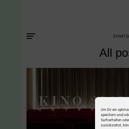
STARTS
All p
Um Dir ein optima
speichern und/od
Surfverhalten ode
zurückziehst, kön