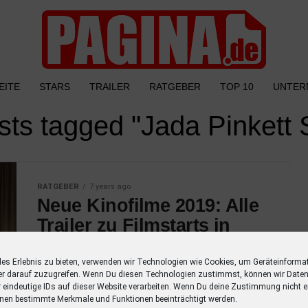
EITE
STARS
TRAILER
RATGEBER
TOP 10
UNTER
osts tagged "Jada Pinkett 
RATGEBER
7 years ago
Neue Kinofilme 2019: Alle
Trailer zu Filmstarts in
diesem Jahr
les Erlebnis zu bieten, verwenden wir Technologien wie Cookies, um Geräteinforma
Entdecke alle Trailer zu Filmstarts in diesem
er darauf zuzugreifen. Wenn Du diesen Technologien zustimmst, können wir Daten
Jahr mit einer Übersicht der Schauspieler.
r eindeutige IDs auf dieser Website verarbeiten. Wenn Du deine Zustimmung nicht er
nen bestimmte Merkmale und Funktionen beeinträchtigt werden.
Verpasse keinen Film mehr mit dieser Liste!