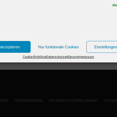
Neue Kinofilme im Januar 2019 03.01.2019...
Al
akzeptieren
Nur funktionale Cookies
Einstellunge
Cookie-Richtlinie
Datenschutzerklärung
Impressum
MATE
UNTERNEHMEN
DATENSCHUTZERKLÄRUNG
COOKIE