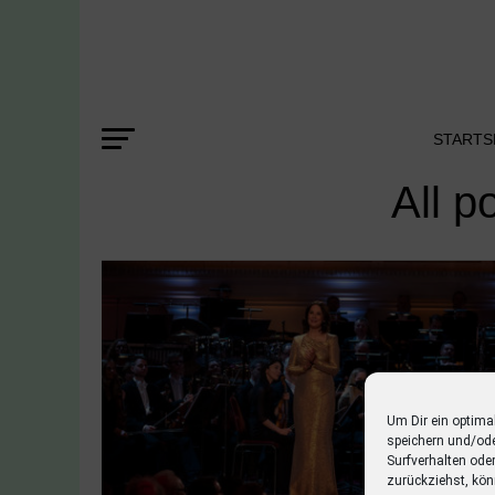
STARTS
All p
Um Dir ein optima
speichern und/od
Surfverhalten ode
zurückziehst, kön