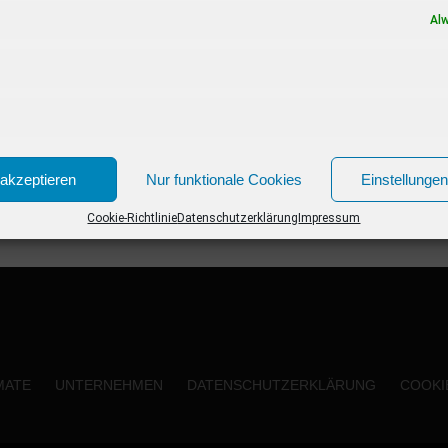
Dort wird der OPUS KLASSIK 2022 verliehen,
Al
die begehrte...
akzeptieren
Nur funktionale Cookies
Einstellunge
Cookie-Richtlinie
Datenschutzerklärung
Impressum
MATE
UNTERNEHMEN
DATENSCHUTZERKLÄRUNG
COOKIE