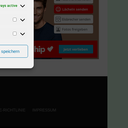
ways active
n speichern
-RICHTLINIE
IMPRESSUM