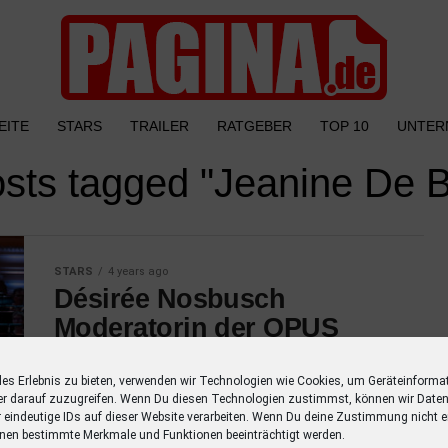
EITE
STARS
TRAILER
RATGEBER
TOP 10
UNTER
osts tagged "Jeanine De 
STARS
4 years ago
Désirée Nosbusch
Moderatorin der OPUS
KLASSIK 2022
les Erlebnis zu bieten, verwenden wir Technologien wie Cookies, um Geräteinforma
Désirée Nosbusch steht auch dieses Jahr
er darauf zuzugreifen. Wenn Du diesen Technologien zustimmst, können wir Daten
erneut als Moderatorin auf der Bühne im
r eindeutige IDs auf dieser Website verarbeiten. Wenn Du deine Zustimmung nicht er
nen bestimmte Merkmale und Funktionen beeinträchtigt werden.
Konzerthaus Berlin am Gendarmenmarkt.