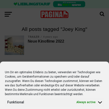
All posts tagged "Joey King"
TRAILER
4 years ago
Neue Kinofilme 2022
Um Dir ein optimales Erlebnis zu bieten, verwenden wir Technologien wie
Cookies, um Geräteinformationen zu speichern und/oder darauf
EMPFOHLEN
zuzugreifen. Wenn Du diesen Technologien zustimmst, können wir Daten
wie das Surfverhalten oder eindeutige IDs auf dieser Website verarbeiten.
STARS
4 years ago
Barbara Schöneberger Moderatorin
Wenn Du deine Zustimmung nicht erteilst oder zurückziehst, können
bestimmte Merkmale und Funktionen beeinträchtigt werden.
von “Verstehen Sie Spaß?”
Funktional
Always active