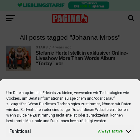
All posts tagged "Johanna Mross"
STARS
4 years ago
Stefanie Hertel stellt in exklusiver Online-
Liveshow More Than Words Album
“Today” vor
Um Dir ein optimales Erlebnis zu bieten, verwenden wir Technologien wie
Cookies, um Geräteinformationen zu speichern und/oder darauf
EMPFOHLEN
zuzugreifen. Wenn Du diesen Technologien zustimmst, können wir Daten
wie das Surfverhalten oder eindeutige IDs auf dieser Website verarbeiten.
STARS
4 years ago
Barbara Schöneberger Moderatorin
Wenn Du deine Zustimmung nicht erteilst oder zurückziehst, können
bestimmte Merkmale und Funktionen beeinträchtigt werden.
von “Verstehen Sie Spaß?”
Funktional
Always active