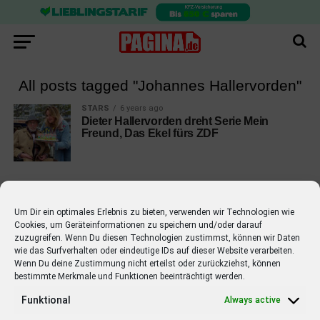
All posts tagged "Johannes Hallervorden"
STARS
6 years ago
Dieter Hallervorden dreht Serie Mein
Freund, Das Ekel fürs ZDF
Um Dir ein optimales Erlebnis zu bieten, verwenden wir Technologien wie
Cookies, um Geräteinformationen zu speichern und/oder darauf
EMPFOHLEN
zuzugreifen. Wenn Du diesen Technologien zustimmst, können wir Daten
wie das Surfverhalten oder eindeutige IDs auf dieser Website verarbeiten.
STARS
4 years ago
Barbara Schöneberger Moderatorin
Wenn Du deine Zustimmung nicht erteilst oder zurückziehst, können
bestimmte Merkmale und Funktionen beeinträchtigt werden.
von “Verstehen Sie Spaß?”
Funktional
Always active