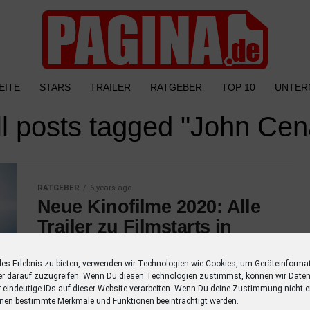
EITE
STARS
TRAILER
RATGEBER
TOP 10
UNTER
ll posts tagged "John Cen
RATGEBER
6 years ago
Neue Kinofilme 2020: Alle
Trailer zu Filmstarts in
diesem Jahr
les Erlebnis zu bieten, verwenden wir Technologien wie Cookies, um Geräteinforma
Entdecke alle Trailer zu Filmstarts in diesem
er darauf zuzugreifen. Wenn Du diesen Technologien zustimmst, können wir Daten
Jahr mit einer Übersicht der Schauspieler.
r eindeutige IDs auf dieser Website verarbeiten. Wenn Du deine Zustimmung nicht er
nen bestimmte Merkmale und Funktionen beeinträchtigt werden.
Verpasse keinen Film mehr mit dieser Liste!