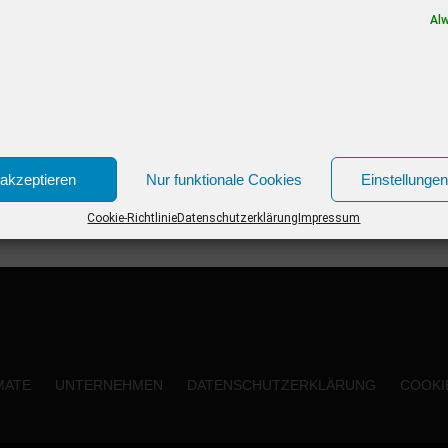
Neue Kinofilme im Januar 2020 02.01.2020...
Al
akzeptieren
Nur funktionale Cookies
Einstellunge
Cookie-Richtlinie
Datenschutzerklärung
Impressum
MATE
UNTERNEHMEN
DATENSCHUTZERKLÄRUNG
COOKIE