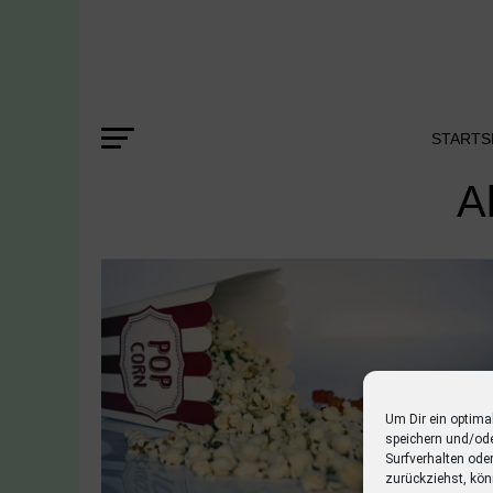
STARTS
A
Um Dir ein optima
speichern und/od
Surfverhalten ode
zurückziehst, kön