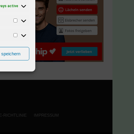
ways active
n speichern
-RICHTLINIE
IMPRESSUM