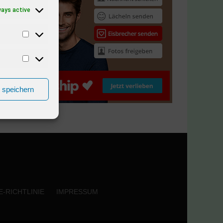
ways active
n speichern
-RICHTLINIE
IMPRESSUM