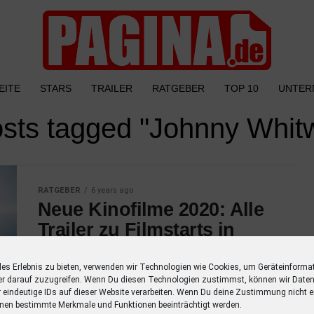
EITE
STARS
TRAILER
RATGEBER
TOP 10
UNTER
osts tagged "Johnny Whit
RATGEBER
6 years ago
Neue Kinofilme 2020: Alle
Trailer zu Filmstarts in
diesem Jahr
les Erlebnis zu bieten, verwenden wir Technologien wie Cookies, um Geräteinforma
Entdecke alle Trailer zu Filmstarts in diesem
er darauf zuzugreifen. Wenn Du diesen Technologien zustimmst, können wir Daten
Jahr mit einer Übersicht der Schauspieler.
r eindeutige IDs auf dieser Website verarbeiten. Wenn Du deine Zustimmung nicht er
nen bestimmte Merkmale und Funktionen beeinträchtigt werden.
Verpasse keinen Film mehr mit dieser Liste!