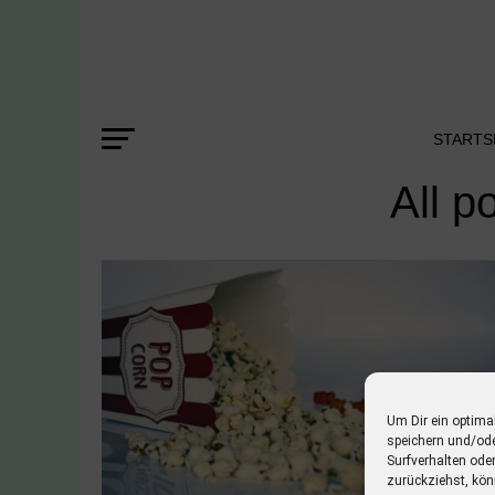
STARTS
All p
Um Dir ein optima
speichern und/od
Surfverhalten ode
zurückziehst, kön