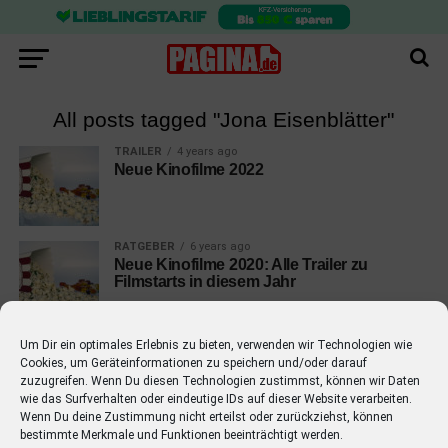
All posts tagged "Jona Eisenblätter"
TRAILER
4 years ago
Neue Kinofilme 2022
RATGEBER
6 years ago
Neue Kinofilme 2020: Alle Trailer zu
Filmstarts in diesem Jahr
Um Dir ein optimales Erlebnis zu bieten, verwenden wir Technologien wie
Cookies, um Geräteinformationen zu speichern und/oder darauf
zuzugreifen. Wenn Du diesen Technologien zustimmst, können wir Daten
wie das Surfverhalten oder eindeutige IDs auf dieser Website verarbeiten.
EMPFOHLEN
Wenn Du deine Zustimmung nicht erteilst oder zurückziehst, können
bestimmte Merkmale und Funktionen beeinträchtigt werden.