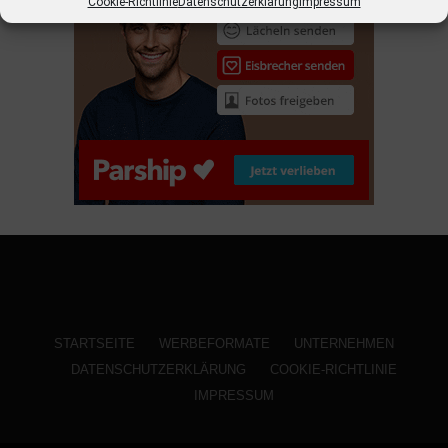
Cookie-Richtlinie
Datenschutzerklärung
Impressum
STARTSEITE
WERBEFORMATE
UNTERNEHMEN
DATENSCHUTZERKLÄRUNG
COOKIE-RICHTLINIE
IMPRESSUM