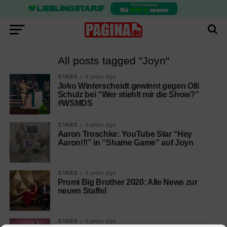
All posts tagged "Joyn"
STARS
4 years ago
Joko Winterscheidt gewinnt gegen Olli
Schulz bei “Wer stiehlt mir die Show?”
#WSMDS
STARS
6 years ago
Aaron Troschke: YouTube Star “Hey
Aaron!!!” in “Shame Game” auf Joyn
STARS
6 years ago
Promi Big Brother 2020: Alle News zur
neuen Staffel
STARS
6 years ago