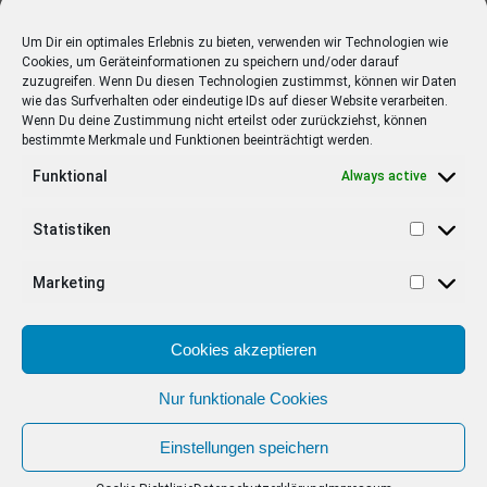
Cora Schumacher auf Partnersuche in
“Coras House of Love” auf Joyn
Um Dir ein optimales Erlebnis zu bieten, verwenden wir Technologien wie
Cookies, um Geräteinformationen zu speichern und/oder darauf
zuzugreifen. Wenn Du diesen Technologien zustimmst, können wir Daten
STARS
6 years ago
wie das Surfverhalten oder eindeutige IDs auf dieser Website verarbeiten.
Simon Gosejohann und Paul Janke in “Die!
Wenn Du deine Zustimmung nicht erteilst oder zurückziehst, können
Herz! Schlag! Show!” auf ProSieben
bestimmte Merkmale und Funktionen beeinträchtigt werden.
Funktional
Always active
Statistiken
EMPFOHLEN
Marketing
STARS
4 years ago
Barbara Schöneberger Moderatorin
Cookies akzeptieren
von “Verstehen Sie Spaß?”
Nur funktionale Cookies
ANZEIGE
Einstellungen speichern