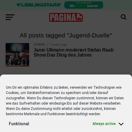
All posts tagged "Jugend-Duelle"
STARS
7 years ago
Janin Ullmann moderiert Stefan Raab
Show Das Ding des Jahres
Um Dir ein optimales Erlebnis zu bieten, verwenden wir Technologien wie
Cookies, um Geräteinformationen zu speichern und/oder darauf
EMPFOHLEN
zuzugreifen. Wenn Du diesen Technologien zustimmst, können wir Daten
wie das Surfverhalten oder eindeutige IDs auf dieser Website verarbeiten.
STARS
4 years ago
Barbara Schöneberger Moderatorin
Wenn Du deine Zustimmung nicht erteilst oder zurückziehst, können
bestimmte Merkmale und Funktionen beeinträchtigt werden.
von “Verstehen Sie Spaß?”
Funktional
Always active