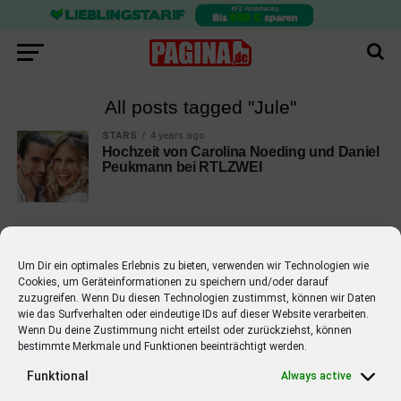
All posts tagged "Jule"
STARS
4 years ago
Hochzeit von Carolina Noeding und Daniel
Peukmann bei RTLZWEI
Um Dir ein optimales Erlebnis zu bieten, verwenden wir Technologien wie
Cookies, um Geräteinformationen zu speichern und/oder darauf
EMPFOHLEN
zuzugreifen. Wenn Du diesen Technologien zustimmst, können wir Daten
wie das Surfverhalten oder eindeutige IDs auf dieser Website verarbeiten.
STARS
4 years ago
Barbara Schöneberger Moderatorin
Wenn Du deine Zustimmung nicht erteilst oder zurückziehst, können
bestimmte Merkmale und Funktionen beeinträchtigt werden.
von “Verstehen Sie Spaß?”
Funktional
Always active