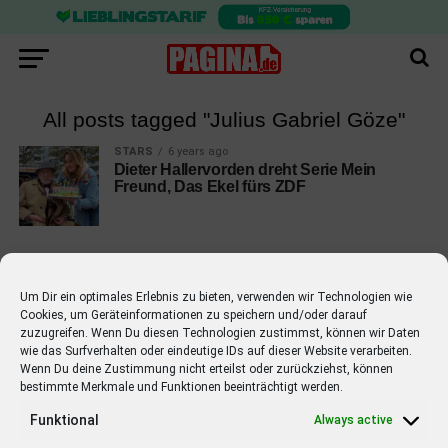
All posts tagged "Julius Gabriel Göze"
STARS
6 years ago
Dieter Hallervorden dreht Serie Mein
Freund, Das Ekel fürs ZDF
Um Dir ein optimales Erlebnis zu bieten, verwenden wir Technologien wie
Cookies, um Geräteinformationen zu speichern und/oder darauf
EMPFOHLEN
zuzugreifen. Wenn Du diesen Technologien zustimmst, können wir Daten
wie das Surfverhalten oder eindeutige IDs auf dieser Website verarbeiten.
STARS
4 years ago
Barbara Schöneberger Moderatorin
Wenn Du deine Zustimmung nicht erteilst oder zurückziehst, können
bestimmte Merkmale und Funktionen beeinträchtigt werden.
von “Verstehen Sie Spaß?”
Funktional
Always active