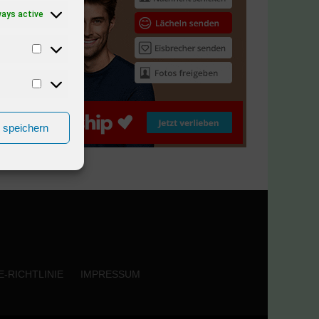
ways active
n speichern
-RICHTLINIE
IMPRESSUM