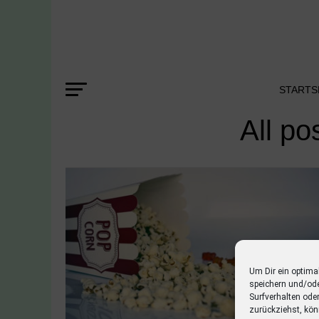
STARTS
All po
Um Dir ein optima
speichern und/od
Surfverhalten ode
zurückziehst, kön