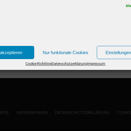
Neue Kinofilme im Januar 2020 02.01.2020...
Al
akzeptieren
Nur funktionale Cookies
Einstellunge
Cookie-Richtlinie
Datenschutzerklärung
Impressum
MATE
UNTERNEHMEN
DATENSCHUTZERKLÄRUNG
COOKIE