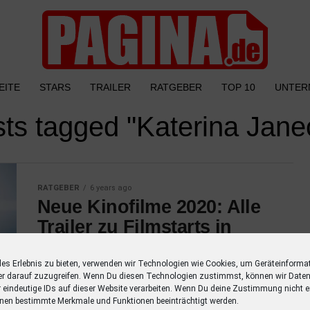
EITE
STARS
TRAILER
RATGEBER
TOP 10
UNTER
sts tagged "Katerina Jan
RATGEBER
6 years ago
Neue Kinofilme 2020: Alle
Trailer zu Filmstarts in
diesem Jahr
les Erlebnis zu bieten, verwenden wir Technologien wie Cookies, um Geräteinforma
Entdecke alle Trailer zu Filmstarts in diesem
er darauf zuzugreifen. Wenn Du diesen Technologien zustimmst, können wir Daten
Jahr mit einer Übersicht der Schauspieler.
r eindeutige IDs auf dieser Website verarbeiten. Wenn Du deine Zustimmung nicht er
nen bestimmte Merkmale und Funktionen beeinträchtigt werden.
Verpasse keinen Film mehr mit dieser Liste!