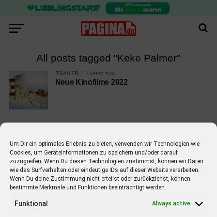
All posts tagged "Keke Palmer"
TRAILER
4 years ago
Neue Kinofilme 2022
Um Dir ein optimales Erlebnis zu bieten, verwenden wir Technologien wie
Cookies, um Geräteinformationen zu speichern und/oder darauf
EMPFOHLEN
zuzugreifen. Wenn Du diesen Technologien zustimmst, können wir Daten
wie das Surfverhalten oder eindeutige IDs auf dieser Website verarbeiten.
STARS
4 years ago
Barbara Schöneberger Moderatorin
Wenn Du deine Zustimmung nicht erteilst oder zurückziehst, können
bestimmte Merkmale und Funktionen beeinträchtigt werden.
von “Verstehen Sie Spaß?”
Funktional
Always active