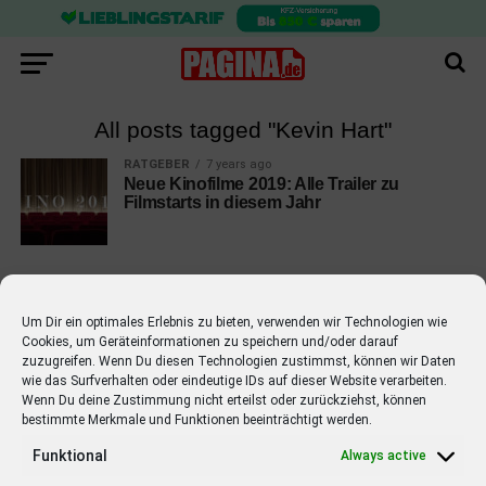
All posts tagged "Kevin Hart"
RATGEBER
7 years ago
Neue Kinofilme 2019: Alle Trailer zu
Filmstarts in diesem Jahr
Um Dir ein optimales Erlebnis zu bieten, verwenden wir Technologien wie
Cookies, um Geräteinformationen zu speichern und/oder darauf
EMPFOHLEN
zuzugreifen. Wenn Du diesen Technologien zustimmst, können wir Daten
wie das Surfverhalten oder eindeutige IDs auf dieser Website verarbeiten.
STARS
4 years ago
Barbara Schöneberger Moderatorin
Wenn Du deine Zustimmung nicht erteilst oder zurückziehst, können
bestimmte Merkmale und Funktionen beeinträchtigt werden.
von “Verstehen Sie Spaß?”
Funktional
Always active