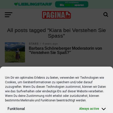
All posts tagged "Kiara bei Verstehen Sie
Spass"
STARS
4 years ago
Barbara Schöneberger Moderatorin von
“Verstehen Sie Spaß?”
Um Dir ein optimales Erlebnis zu bieten, verwenden wir Technologien wie
Cookies, um Geräteinformationen zu speichern und/oder darauf
EMPFOHLEN
zuzugreifen. Wenn Du diesen Technologien zustimmst, können wir Daten
wie das Surfverhalten oder eindeutige IDs auf dieser Website verarbeiten.
STARS
4 years ago
Wenn Du deine Zustimmung nicht erteilst oder zurückziehst, können
Barbara Schöneberger Moderatorin
bestimmte Merkmale und Funktionen beeinträchtigt werden.
von “Verstehen Sie Spaß?”
Funktional
Always active