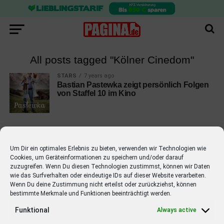
All posts tagged "Kölner Cinedom"
STARS
7 years ago
Bastian Pastewka zeigt persönlich Folgen
von Staffel 10 im Kino
Um Dir ein optimales Erlebnis zu bieten, verwenden wir Technologien wie
Cookies, um Geräteinformationen zu speichern und/oder darauf
EMPFOHLEN
zuzugreifen. Wenn Du diesen Technologien zustimmst, können wir Daten
wie das Surfverhalten oder eindeutige IDs auf dieser Website verarbeiten.
STARS
4 years ago
Barbara Schöneberger Moderatorin
Wenn Du deine Zustimmung nicht erteilst oder zurückziehst, können
bestimmte Merkmale und Funktionen beeinträchtigt werden.
von “Verstehen Sie Spaß?”
Funktional
Always active