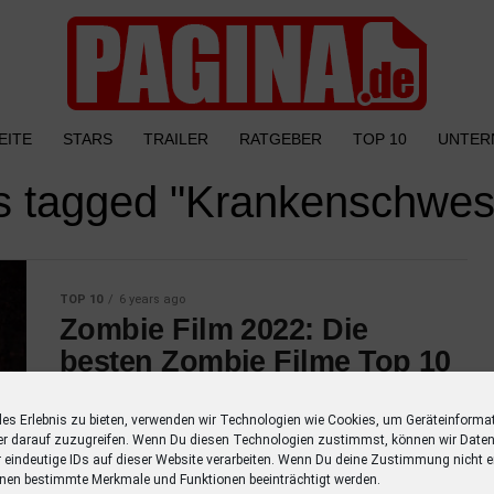
EITE
STARS
TRAILER
RATGEBER
TOP 10
UNTER
ts tagged "Krankenschwes
TOP 10
6 years ago
Zombie Film 2022: Die
besten Zombie Filme Top 10
Entdecke Deinen lieblings Zombie Film 2022
les Erlebnis zu bieten, verwenden wir Technologien wie Cookies, um Geräteinforma
in unserer TOP 10. Diese Auswahl hat es in
er darauf zuzugreifen. Wenn Du diesen Technologien zustimmst, können wir Daten
sich und zeigt Dir die besten Zombie Filme
r eindeutige IDs auf dieser Website verarbeiten. Wenn Du deine Zustimmung nicht er
aller Zeiten. 1....
nen bestimmte Merkmale und Funktionen beeinträchtigt werden.