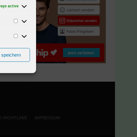
ways active
n speichern
-RICHTLINIE
IMPRESSUM