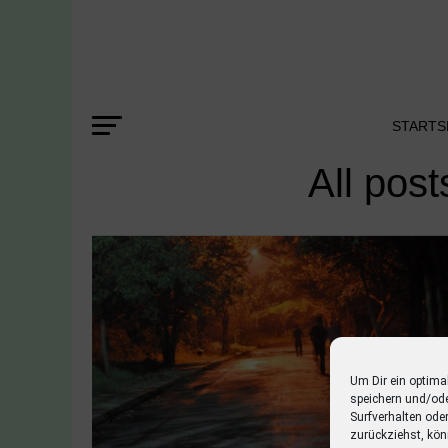
STARTS
All pos
Um Dir ein optima
speichern und/od
Surfverhalten ode
zurückziehst, kön