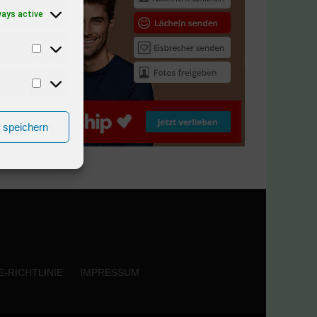
ways active
n speichern
-RICHTLINIE
IMPRESSUM