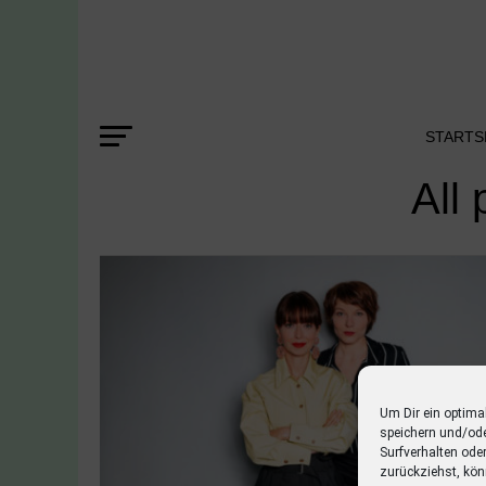
STARTS
All
Um Dir ein optima
speichern und/od
Surfverhalten ode
zurückziehst, kön