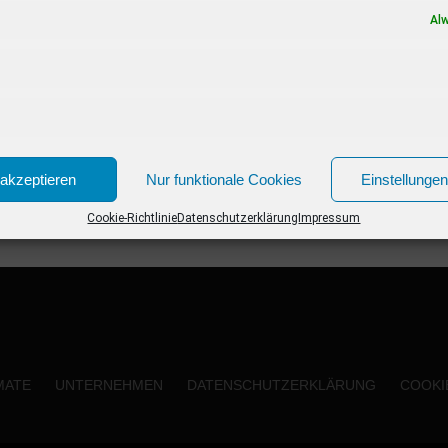
Coronabedingten Lockdowns, der öffentliche
Al
Kunstausstellungen mit großem Publikum...
akzeptieren
Nur funktionale Cookies
Einstellunge
Cookie-Richtlinie
Datenschutzerklärung
Impressum
MATE
UNTERNEHMEN
DATENSCHUTZERKLÄRUNG
COOKIE