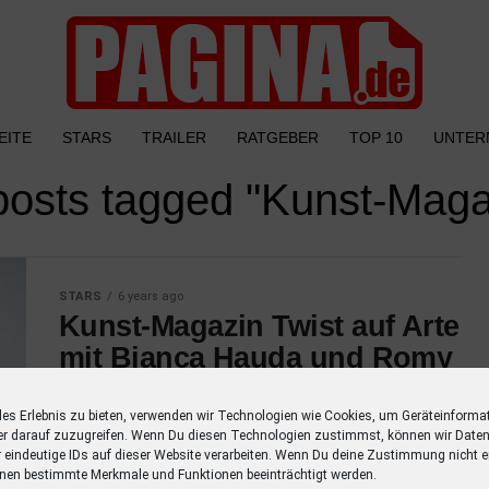
EITE
STARS
TRAILER
RATGEBER
TOP 10
UNTER
 posts tagged "Kunst-Maga
STARS
6 years ago
Kunst-Magazin Twist auf Arte
mit Bianca Hauda und Romy
Straßenburg
les Erlebnis zu bieten, verwenden wir Technologien wie Cookies, um Geräteinforma
Bianca Hauda und Romy Straßenburg
er darauf zuzugreifen. Wenn Du diesen Technologien zustimmst, können wir Daten
moderieren das neue Kulturmagazin TWIST
r eindeutige IDs auf dieser Website verarbeiten. Wenn Du deine Zustimmung nicht er
nen bestimmte Merkmale und Funktionen beeinträchtigt werden.
ab Ende August auf Arte. Bereits während des