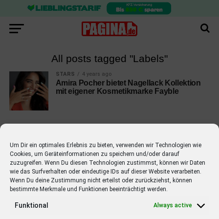
All posts tagged "Labels"
STARS
4 years ago
Amira Pocher bietet Nagellack Kollektion
mit eigener Kosmetikmarke Fayble
Um Dir ein optimales Erlebnis zu bieten, verwenden wir Technologien wie
Cookies, um Geräteinformationen zu speichern und/oder darauf
EMPFOHLEN
zuzugreifen. Wenn Du diesen Technologien zustimmst, können wir Daten
wie das Surfverhalten oder eindeutige IDs auf dieser Website verarbeiten.
STARS
4 years ago
Barbara Schöneberger Moderatorin
Wenn Du deine Zustimmung nicht erteilst oder zurückziehst, können
bestimmte Merkmale und Funktionen beeinträchtigt werden.
von “Verstehen Sie Spaß?”
Funktional
Always active