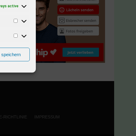
ways active
n speichern
-RICHTLINIE
IMPRESSUM