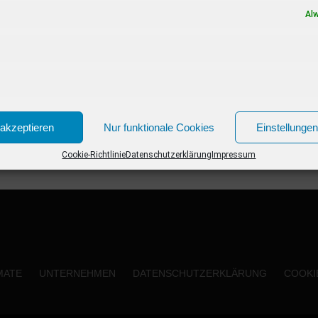
Flirtprofis treten auch Panagiota Petridou
Al
gegen...
akzeptieren
Nur funktionale Cookies
Einstellunge
Cookie-Richtlinie
Datenschutzerklärung
Impressum
MATE
UNTERNEHMEN
DATENSCHUTZERKLÄRUNG
COOKIE