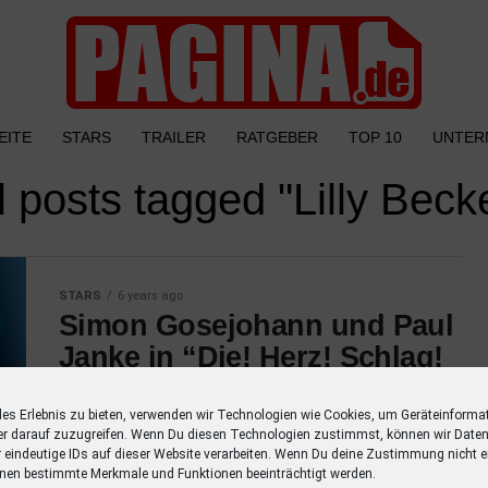
EITE
STARS
TRAILER
RATGEBER
TOP 10
UNTER
l posts tagged "Lilly Beck
STARS
6 years ago
Simon Gosejohann und Paul
Janke in “Die! Herz! Schlag!
Show!” auf ProSieben
les Erlebnis zu bieten, verwenden wir Technologien wie Cookies, um Geräteinforma
Simon Gosejohann und Paul Janke kämpfen
er darauf zuzugreifen. Wenn Du diesen Technologien zustimmst, können wir Daten
auf ProSieben in “Die! Herz! Schlag! Show!”
r eindeutige IDs auf dieser Website verarbeiten. Wenn Du deine Zustimmung nicht er
nen bestimmte Merkmale und Funktionen beeinträchtigt werden.
um den Sieg. Gemeinsam mit den beiden