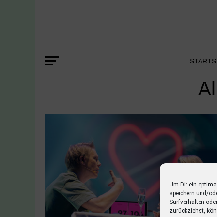
STARTS
Al
Um Dir ein optima
speichern und/od
Surfverhalten ode
zurückziehst, kön