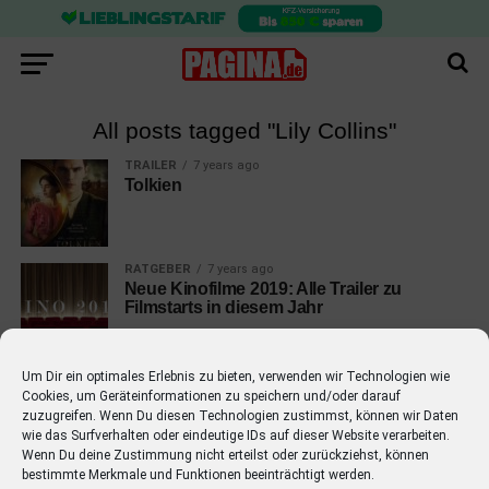
All posts tagged "Lily Collins"
TRAILER
7 years ago
Tolkien
RATGEBER
7 years ago
Neue Kinofilme 2019: Alle Trailer zu
Filmstarts in diesem Jahr
Um Dir ein optimales Erlebnis zu bieten, verwenden wir Technologien wie
Cookies, um Geräteinformationen zu speichern und/oder darauf
zuzugreifen. Wenn Du diesen Technologien zustimmst, können wir Daten
wie das Surfverhalten oder eindeutige IDs auf dieser Website verarbeiten.
EMPFOHLEN
Wenn Du deine Zustimmung nicht erteilst oder zurückziehst, können
bestimmte Merkmale und Funktionen beeinträchtigt werden.