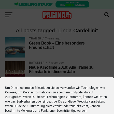
All posts tagged "Linda Cardellini"
TRAILER
7 years ago
Green Book – Eine besondere
Freundschaft
RATGEBER
7 years ago
Neue Kinofilme 2019: Alle Trailer zu
Filmstarts in diesem Jahr
Um Dir ein optimales Erlebnis zu bieten, verwenden wir Technologien wie
Cookies, um Geräteinformationen zu speichern und/oder darauf
zuzugreifen. Wenn Du diesen Technologien zustimmst, können wir Daten
wie das Surfverhalten oder eindeutige IDs auf dieser Website verarbeiten.
EMPFOHLEN
Wenn Du deine Zustimmung nicht erteilst oder zurückziehst, können
bestimmte Merkmale und Funktionen beeinträchtigt werden.