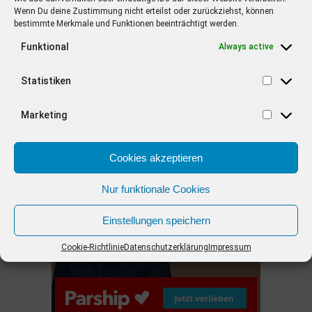
Wenn Du deine Zustimmung nicht erteilst oder zurückziehst, können
bestimmte Merkmale und Funktionen beeinträchtigt werden.
EMPFOHLEN
Funktional
Always active
STARS
4 years ago
Barbara Schöneberger Moderatorin
Statistiken
von “Verstehen Sie Spaß?”
Marketing
ANZEIGE
Cookies akzeptieren
Nur funktionale Cookies
Einstellungen speichern
Cookie-Richtlinie
Datenschutzerklärung
Impressum