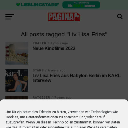
All posts tagged "Liv Lisa Fries"
TRAILER
4 years ago
Neue Kinofilme 2022
STARS
6 years ago
Liv Lisa Fries aus Babylon Berlin im KARL
Interview
RATGEBER
7 years ago
Neue Kinofilme 2019: Alle Trailer zu
Filmstarts in diesem Jahr
Um Dir ein optimales Erlebnis zu bieten, verwenden wir Technologien wie
Cookies, um Geräteinformationen zu speichern und/oder darauf
zuzugreifen. Wenn Du diesen Technologien zustimmst, können wir Daten
wie das Surfverhalten oder eindeutige IDs auf dieser Website verarbeiten.