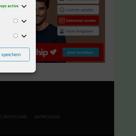
ways active
n speichern
-RICHTLINIE
IMPRESSUM