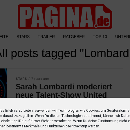
EITE
STARS
TRAILER
RATGEBER
TOP 10
UNTER
ll posts tagged "Lombard
STARS
7 years ago
Sarah Lombardi moderiert
neue Talent-Show United
Voices
les Erlebnis zu bieten, verwenden wir Technologien wie Cookies, um Geräteinforma
Moderations-Premiere für Sarah Lombardi:
er darauf zuzugreifen. Wenn Du diesen Technologien zustimmst, können wir Daten
Sie präsentiert gemeinsam mit Jochen
r eindeutige IDs auf dieser Website verarbeiten. Wenn Du deine Zustimmung nicht er
nen bestimmte Merkmale und Funktionen beeinträchtigt werden.
Schropp die neue SAT.1-Musikshow “United