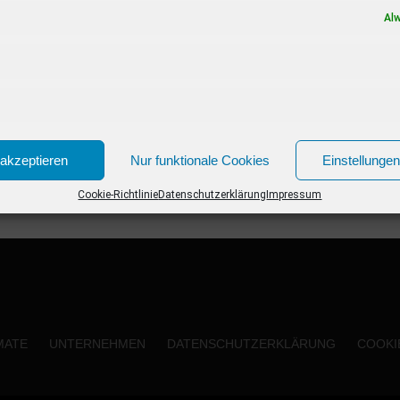
Voices – Das größte Fanduell der Welt”. Für
Al
die Sängerin ist es...
akzeptieren
Nur funktionale Cookies
Einstellunge
Cookie-Richtlinie
Datenschutzerklärung
Impressum
MATE
UNTERNEHMEN
DATENSCHUTZERKLÄRUNG
COOKIE