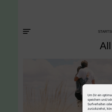
STARTS
Al
Um Dir ein optima
speichern und/od
Surfverhalten ode
zurückziehst, kön