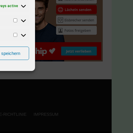
ways active
n speichern
-RICHTLINIE
IMPRESSUM