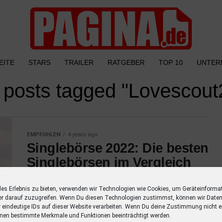
EITE
STARS
TRAILER
RATGEBER
TOP 10
UNTER
l posts tagged "Lovescout
EMPFOHLEN
4 years ago
Singlebörse 2022: Die besten
Singlebörsen im Vergleich
In diesem Artikel findest Du die wichtigsten
les Erlebnis zu bieten, verwenden wir Technologien wie Cookies, um Geräteinforma
Singlebörsen im Vergleich. Abschließend
er darauf zuzugreifen. Wenn Du diesen Technologien zustimmst, können wir Daten
küren wir die beste Singlebörse 2022. 1.
r eindeutige IDs auf dieser Website verarbeiten. Wenn Du deine Zustimmung nicht er
Parship – Anzeige – Parship bietet nicht
nen bestimmte Merkmale und Funktionen beeinträchtigt werden.