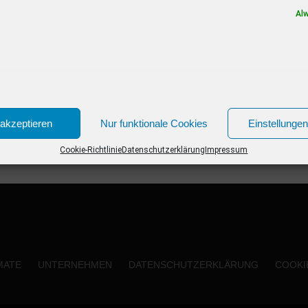
einfach...
Al
akzeptieren
Nur funktionale Cookies
Einstellunge
Cookie-Richtlinie
Datenschutzerklärung
Impressum
MATE
UNTERNEHMEN
DATENSCHUTZERKLÄRUNG
COOKIE