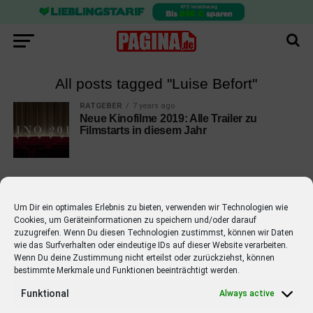
All posts tagged "Luise Befort"
RATGEBER
7 years ago
Neue Kinofilme 2019: Alle Trailer zu
Filmstarts in diesem Jahr
Um Dir ein optimales Erlebnis zu bieten, verwenden wir Technologien wie
Cookies, um Geräteinformationen zu speichern und/oder darauf
EMPFOHLEN
zuzugreifen. Wenn Du diesen Technologien zustimmst, können wir Daten
wie das Surfverhalten oder eindeutige IDs auf dieser Website verarbeiten.
STARS
4 years ago
Barbara Schöneberger Moderatorin
Wenn Du deine Zustimmung nicht erteilst oder zurückziehst, können
bestimmte Merkmale und Funktionen beeinträchtigt werden.
von “Verstehen Sie Spaß?”
Funktional
Always active