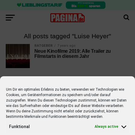
All posts tagged "Luise Heyer"
RATGEBER
7 years ago
Neue Kinofilme 2019: Alle Trailer zu
Filmstarts in diesem Jahr
Um Dir ein optimales Erlebnis zu bieten, verwenden wir Technologien wie
Cookies, um Geräteinformationen zu speichern und/oder darauf
EMPFOHLEN
zuzugreifen. Wenn Du diesen Technologien zustimmst, können wir Daten
wie das Surfverhalten oder eindeutige IDs auf dieser Website verarbeiten.
STARS
4 years ago
Barbara Schöneberger Moderatorin
Wenn Du deine Zustimmung nicht erteilst oder zurückziehst, können
bestimmte Merkmale und Funktionen beeinträchtigt werden.
von “Verstehen Sie Spaß?”
Funktional
Always active