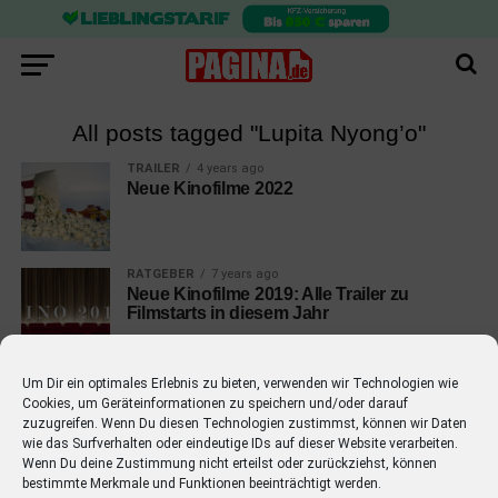
All posts tagged "Lupita Nyong’o"
TRAILER
4 years ago
Neue Kinofilme 2022
RATGEBER
7 years ago
Neue Kinofilme 2019: Alle Trailer zu
Filmstarts in diesem Jahr
Um Dir ein optimales Erlebnis zu bieten, verwenden wir Technologien wie
Cookies, um Geräteinformationen zu speichern und/oder darauf
zuzugreifen. Wenn Du diesen Technologien zustimmst, können wir Daten
wie das Surfverhalten oder eindeutige IDs auf dieser Website verarbeiten.
EMPFOHLEN
Wenn Du deine Zustimmung nicht erteilst oder zurückziehst, können
bestimmte Merkmale und Funktionen beeinträchtigt werden.