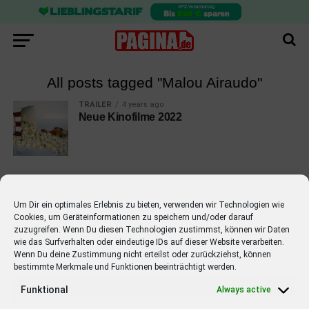
All posts tagged "Malou Airaudo"
TRAILER
4 years ago
Neue Kinofilme 2022
Um Dir ein optimales Erlebnis zu bieten, verwenden wir Technologien wie
Cookies, um Geräteinformationen zu speichern und/oder darauf
EMPFOHLEN
zuzugreifen. Wenn Du diesen Technologien zustimmst, können wir Daten
wie das Surfverhalten oder eindeutige IDs auf dieser Website verarbeiten.
STARS
4 years ago
Barbara Schöneberger Moderatorin
Wenn Du deine Zustimmung nicht erteilst oder zurückziehst, können
bestimmte Merkmale und Funktionen beeinträchtigt werden.
von “Verstehen Sie Spaß?”
Funktional
Always active